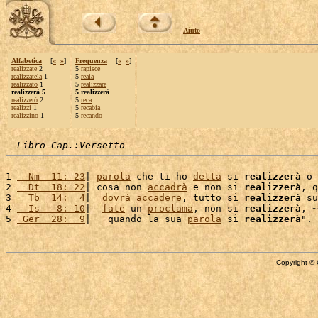
Aiuto
Alfabetica
[
«
»
]
Frequenza
[
«
»
]
realizzate
2
5
rapisce
realizzatela
1
5
reaia
realizzato
1
5
realizzare
realizzerà 5
5 realizzerà
realizzerò
2
5
reca
realizzi
1
5
recabia
realizzino
1
5
recando
Libro Cap.:Versetto
1 
  Nm  11: 23
| 
parola
 che ti ho 
detta
 si 
realizzerà
 o 
2 
  Dt  18: 22
| cosa non 
accadrà
 e non si 
realizzerà
, q
3 
  Tb  14:  4
|  
dovrà
accadere
, tutto si 
realizzerà
 su
4 
  Is   8: 10
|  
fate
 un 
proclama
, non si 
realizzerà
, ~
5 
 Ger  28:  9
|   quando la sua 
parola
 si 
realizzerà
Copyright © 