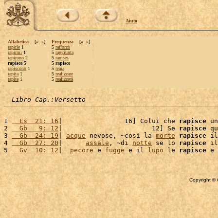
Aiuto
Alfabetica
[
«
»
]
Frequenza
[
«
»
]
rapirle
1
5
rafforzò
rapirmi
1
5
raggiunta
rapirono
2
5
ramses
rapisce 5
5 rapisce
rapiscono
1
5
reaia
rapita
1
5
realizzare
rapite
1
5
realizzerà
Libro Cap.:Versetto
1 
  Es  21: 16
|                16] Colui che 
rapisce
 un
2 
  Gb   9: 12
|                       12] Se 
rapisce
 qu
3 
  Gb  24: 19
| 
acque
 nevose, ~così la 
morte
rapisce
 il
4 
  Gb  27: 20
|      
assale
, ~di 
notte
 se lo 
rapisce
 il
5 
  Gv  10: 12
|  
pecore
 e 
fugge
 e il 
lupo
 le 
rapisce
 e 
Copyright © 