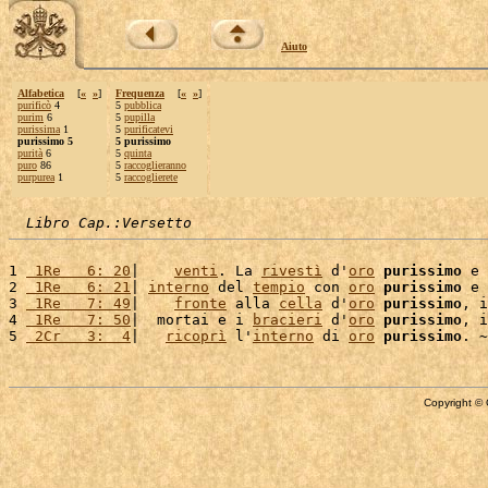
Aiuto
Alfabetica
[
«
»
]
Frequenza
[
«
»
]
purificò
4
5
pubblica
purim
6
5
pupilla
purissima
1
5
purificatevi
purissimo 5
5 purissimo
purità
6
5
quinta
puro
86
5
raccoglieranno
purpurea
1
5
raccoglierete
Libro Cap.:Versetto
1 
 1Re   6: 20
|    
venti
. La 
rivestì
 d'
oro
purissimo
 e 
2 
 1Re   6: 21
| 
interno
 del 
tempio
 con 
oro
purissimo
 e 
3 
 1Re   7: 49
|    
fronte
 alla 
cella
 d'
oro
purissimo
, i
4 
 1Re   7: 50
|  mortai e i 
bracieri
 d'
oro
purissimo
, i
5 
 2Cr   3:  4
|   
ricoprì
 l'
interno
 di 
oro
purissimo
Copyright © 