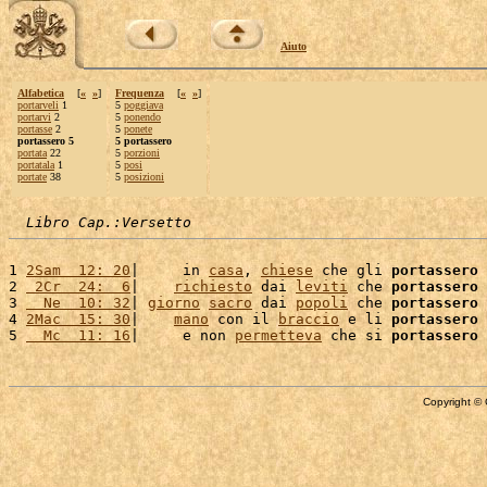
Aiuto
Alfabetica
[
«
»
]
Frequenza
[
«
»
]
portarveli
1
5
poggiava
portarvi
2
5
ponendo
portasse
2
5
ponete
portassero 5
5 portassero
portata
22
5
porzioni
portatala
1
5
posi
portate
38
5
posizioni
Libro Cap.:Versetto
1 
2Sam  12: 20
|     in 
casa
, 
chiese
 che gli 
portassero
 
2 
 2Cr  24:  6
|    
richiesto
 dai 
leviti
 che 
portassero
 
3 
  Ne  10: 32
| 
giorno
sacro
 dai 
popoli
 che 
portassero
 
4 
2Mac  15: 30
|    
mano
 con il 
braccio
 e li 
portassero
 
5 
  Mc  11: 16
|     e non 
permetteva
 che si 
portassero
Copyright © 