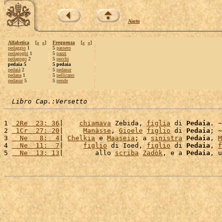
Aiuto
Alfabetica
[
«
»
]
Frequenza
[
«
»
]
pedaggio
1
5
passero
pedagoghi
1
5
pazzi
pedagogo
2
5
pecchi
pedaia 5
5 pedaia
pedaià
2
5
pedasur
pedana
1
5
pellicano
pedasur
5
5
pende
Libro Cap.:Versetto
1 
 2Re  23: 36
|    
chiamava
 Zebida, 
figlia
 di 
Pedaia
. ~

2 
 1Cr  27: 20
|     
Manàsse
, 
Gioele
figlio
 di 
Pedaia
; ~

3 
  Ne   8:  4
| 
Chelkia
 e 
Maaseia
; a 
sinistra
Pedaia
, 
M
4 
  Ne  11:  7
|     
figlio
 di Ioed, 
figlio
 di 
Pedaia
, 
f
5 
  Ne  13: 13
|        allo 
scriba
Zadòk
, e a 
Pedaia
, u