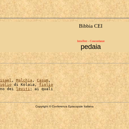
Bibbia CEI
IntraText - Concordanze
pedaia
isael
, 
Malchia
, 
Casum
,

iglio
 di Kolaia, 
figlio
no dei 
leviti
Copyright © Conferenza Episcopale Italiana