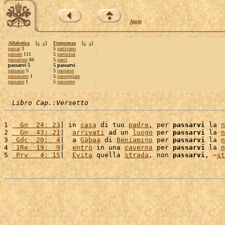
Aiuto
Alfabetica
[
«
»
]
Frequenza
[
«
»
]
passar
3
5
partivano
passare
111
5
partorirai
passarono
66
5
pasci
passarvi 5
5 passarvi
passasse
5
5
passasse
passassero
1
5
passeggiare
passaste
1
5
passerete
Libro Cap.:Versetto
1 
  Gn  24: 23
| in 
casa
 di tuo 
padre
, per 
passarvi
 la 
n
2 
  Gn  43: 21
|  
arrivati
 ad un 
luogo
 per 
passarvi
 la 
n
3 
 Gdc  20:  4
|  a 
Gàbaa
 di 
Beniamino
 per 
passarvi
 la 
n
4 
 1Re  19:  9
|  
entrò
 in una 
caverna
 per 
passarvi
 la 
n
5 
 Prv   4: 15
|  
Evita
 quella 
strada
, non 
passarvi
, ~
st