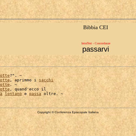
Bibbia CEI
IntraText - Concordanze
passarvi
otte
?". ~

otte
, aprimmo i 
sacchi
otte
. ~

otte
, quand'ecco il

à
lontano
 e 
passa
Copyright © Conferenza Episcopale Italiana