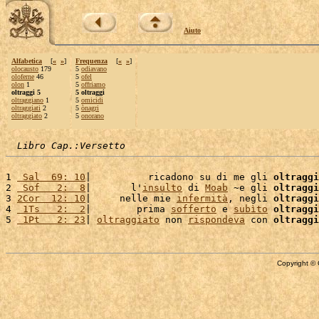
Aiuto
Alfabetica
[
«
»
]
Frequenza
[
«
»
]
olocausto
179
5
odiavano
oloferne
46
5
ofel
olon
1
5
offriamo
oltraggi 5
5 oltraggi
oltraggiano
1
5
omicidi
oltraggiati
2
5
ònagri
oltraggiato
2
5
onorano
Libro Cap.:Versetto
1 
 Sal  69: 10
|          ricadono su di me gli 
oltraggi
2 
 Sof   2:  8
|       l'
insulto
 di 
Moab
 ~e gli 
oltraggi
3 
2Cor  12: 10
|     nelle mie 
infermità
, negli 
oltraggi
4 
 1Ts   2:  2
|        prima 
sofferto
 e 
subìto
oltraggi
5 
 1Pt   2: 23
| 
oltraggiato
 non 
rispondeva
 con 
oltraggi
Copyright © 