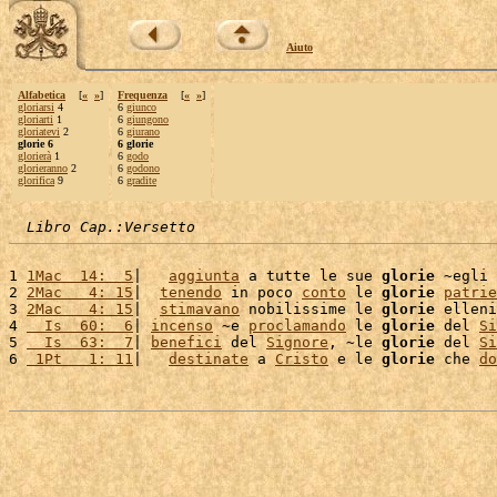
Aiuto
Alfabetica
[
«
»
]
Frequenza
[
«
»
]
gloriarsi
4
6
giunco
gloriarti
1
6
giungono
gloriatevi
2
6
giurano
glorie 6
6 glorie
glorierà
1
6
godo
glorieranno
2
6
godono
glorifica
9
6
gradite
Libro Cap.:Versetto
1 
1Mac  14:  5
|   
aggiunta
 a tutte le sue 
glorie
 ~egli 
2 
2Mac   4: 15
|  
tenendo
 in poco 
conto
 le 
glorie
patrie
3 
2Mac   4: 15
|  
stimavano
 nobilissime le 
glorie
 elleni
4 
  Is  60:  6
| 
incenso
 ~e 
proclamando
 le 
glorie
 del 
Si
5 
  Is  63:  7
| 
benefici
 del 
Signore
, ~le 
glorie
 del 
Si
6 
 1Pt   1: 11
|   
destinate
 a 
Cristo
 e le 
glorie
 che 
do