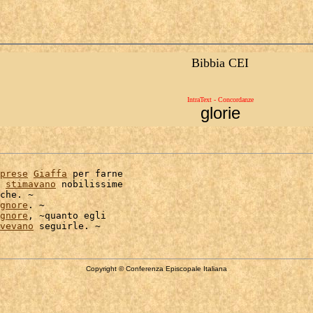
Bibbia CEI
IntraText - Concordanze
glorie
prese
Giaffa
 per farne

stimavano
 nobilissime

che. ~

gnore
. ~

gnore
, ~quanto egli

vevano
Copyright © Conferenza Episcopale Italiana