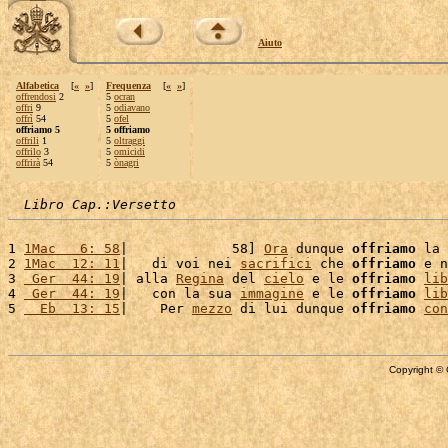
Aiuto
Alfabetica
[
«
»
]
Frequenza
[
«
»
]
offrendosi
2
5
ocran
offri
9
5
odiavano
offrì
54
5
ofel
offriamo 5
5 offriamo
offrili
1
5
oltraggi
offrilo
3
5
omicidi
offrirà
54
5
ònagri
Libro Cap.:Versetto
1 
1Mac   6: 58
|             58] 
Ora
 dunque 
offriamo
 la 
2 
1Mac  12: 11
|   di voi nei 
sacrifici
 che 
offriamo
 e n
3 
 Ger  44: 19
| alla 
Regina
 del 
cielo
 e le 
offriamo
lib
4 
 Ger  44: 19
|   con la sua 
immagine
 e le 
offriamo
lib
5 
  Eb  13: 15
|    Per 
mezzo
 di lui dunque 
offriamo
con
Copyright © 