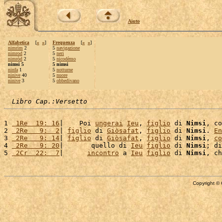
Aiuto
Alfabetica
[
«
»
]
Frequenza
[
«
»
]
nimrìm
2
5
navigazione
nimrod
2
5
neri
nimròd
2
5
nicodèmo
nimsi 5
5 nimsi
ninfa
1
5
notturne
ninive
40
5
nuore
nìnive
3
5
obbedivano
Libro Cap.:Versetto
1 
 1Re  19: 16
|    Poi 
ungerai
Ieu
, 
figlio
 di 
Nimsi
, co
2 
 2Re   9:  2
| 
figlio
 di 
Giòsafat
, 
figlio
 di 
Nimsi
. 
En
3 
 2Re   9: 14
| 
figlio
 di 
Giòsafat
, 
figlio
 di 
Nimsi
, 
co
4 
 2Re   9: 20
|       quello di 
Ieu
figlio
 di 
Nimsi
; di
5 
 2Cr  22:  7
|      
incontro
 a 
Ieu
figlio
 di 
Nimsi
, ch
Copyright © 