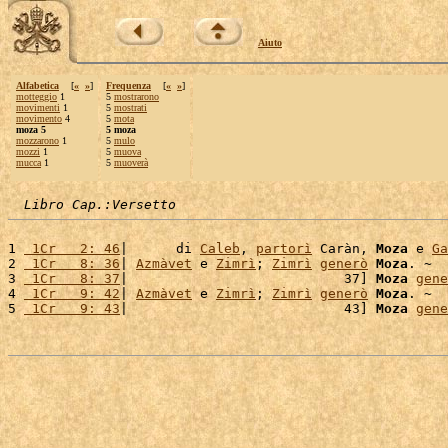
Aiuto
Alfabetica
[
«
»
]
Frequenza
[
«
»
]
motteggio
1
5
mostrarono
movimenti
1
5
mostrati
movimento
4
5
mota
moza 5
5 moza
mozzarono
1
5
mulo
mozzi
1
5
muova
mucca
1
5
muoverà
Libro Cap.:Versetto
1 
 1Cr   2: 46
|      di 
Caleb
, 
partorì
 Caràn, 
Moza
 e 
Ga
2 
 1Cr   8: 36
| 
Azmàvet
 e 
Zimrì
; 
Zimrì
generò
Moza
. ~

3 
 1Cr   8: 37
|                           37] 
Moza
gene
4 
 1Cr   9: 42
| 
Azmàvet
 e 
Zimrì
; 
Zimrì
generò
Moza
. ~

5 
 1Cr   9: 43
|                           43] 
Moza
gene