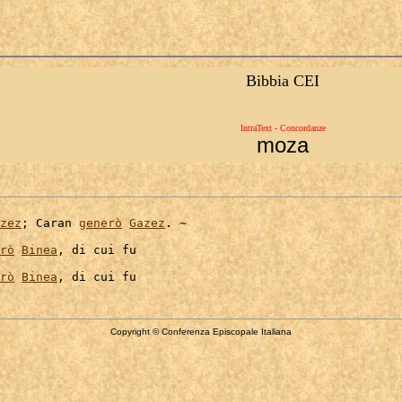
Bibbia CEI
IntraText - Concordanze
moza
zez
; Caran 
generò
Gazez
. ~

rò
Binea
, di cui fu

rò
Binea
Copyright © Conferenza Episcopale Italiana