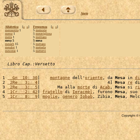
Aiuto
Alfabetica
[
«
»
]
Frequenza
[
«
»
]
meronotita
1
5
memorie
meroz
1
5
meravigliosa
merra
1
5
meritano
mesa 5
5 mesa
mesàch
15
5
mettano
mesalot
1
5
metterla
mescerai
1
5
mettervi
Libro Cap.:Versetto
1 
  Gn  10: 30
|    
montagne
 dell'
oriente
, da 
Mesa
 in 
di
2 
 2Re   3:  4
|                           4] 
Mesa
re
 di
3 
 2Re   3:  5
|       Ma alla 
morte
 di 
Acab
, 
Mesa
 si 
ri
4 
 1Cr   2: 42
| 
fratello
 di 
Ieracmèl
, furono 
Mesa
, suo 
5 
 1Cr   8:  9
| 
moglie
, 
generò
Iobab
, Zibia, 
Mesa
Copyright © 