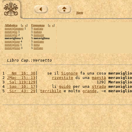
Aiuto
Alfabetica
[
«
»
]
Frequenza
[
«
»
]
meraviglieranno
1
5
maritata
meraviglio
1
5
matura
meravigliò
2
5
memorie
meravigliosa 5
5 meravigliosa
meravigliose
4
5
meritano
meravigliosi
1
5
mesa
meraviglioso
3
5
mettano
Libro Cap.:Versetto
1 
  Nm  16: 30
|    se il 
Signore
 fa una cosa 
meraviglio
2 
2Mac  15: 13
|      
rivestito
 di una 
maestà
meraviglio
3 
 Sal 119:129
|                         129] 
Meraviglio
4 
 Sap  10: 17
|      li 
guidò
 per una 
strada
meraviglio
5 
 Sir  43: 29
| 
terribile
 e molto 
grande
, ~e 
meraviglio