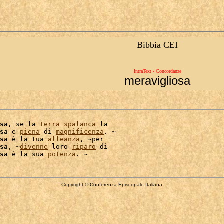
Bibbia CEI
IntraText - Concordanze
meravigliosa
sa
, se la 
terra
spalanca
 la

sa
 e 
piena
 di 
magnificenza
. ~

sa
 è la tua 
alleanza
, ~per

sa
, ~
divenne
 loro 
riparo
 di

sa
 è la sua 
potenza
Copyright © Conferenza Episcopale Italiana