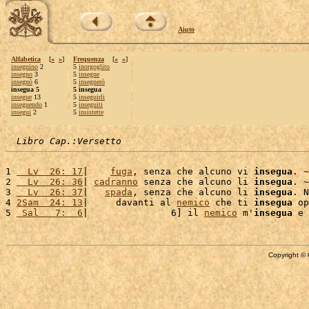
Aiuto
Alfabetica
[
«
»
]
Frequenza
[
«
»
]
insegnino
2
5
inorgoglito
insegno
3
5
insegne
insegnò
6
5
insegnerò
insegua 5
5 insegua
insegue
13
5
inseguirli
inseguendo
1
5
inseguiti
insegui
2
5
insistette
Libro Cap.:Versetto
1 
  Lv  26: 17
|    
fuga
, senza che alcuno vi 
insegua
. ~

2 
  Lv  26: 36
| 
cadranno
 senza che alcuno li 
insegua
. ~

3 
  Lv  26: 37
|   
spada
, senza che alcuno li 
insegua
. N
4 
2Sam  24: 13
|     davanti al 
nemico
 che ti 
insegua
 op
5 
 Sal   7:  6
|               6] il 
nemico
 m'
insegua
 e 
Copyright © 