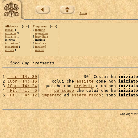
Aiuto
Alfabetica
[
«
»
]
Frequenza
[
«
»
]
iniziati
4
5
ingiurie
iniziativa
9
5
ingiustizie
iniziative
1
5
ingordigia
iniziato 5
5 iniziato
iniziazione
1
5
innalzata
iniziazioni
1
5
innalzerò
inizierà
1
5
innalzo
Libro Cap.:Versetto
1 
  Lc  14: 30
|                  30] Costui ha 
iniziato
2 
1Cor  14: 16
|     colui che 
assiste
 come non 
iniziato
3 
1Cor  14: 24
|  qualche non 
credente
 o un non 
iniziato
4 
 Fil   1:  6
|      
persuaso
 che colui che ha 
iniziato
5 
 Fil   4: 12
| 
imparato
 ad 
essere
ricco
; sono 
iniziato
Copyright © 