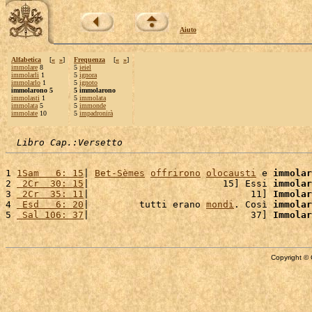
Aiuto
Alfabetica
[
«
»
]
Frequenza
[
«
»
]
immolare
8
5
ieiel
immolarli
1
5
ignora
immolarlo
1
5
ignoto
immolarono 5
5 immolarono
immolasti
1
5
immolata
immolata
5
5
immonde
immolate
10
5
impadronirà
Libro Cap.:Versetto
1 
1Sam   6: 15
| 
Bet-Sèmes
offrirono
olocausti
 e 
immolar
2 
 2Cr  30: 15
|                        15] Essi 
immolar
3 
 2Cr  35: 11
|                             11] 
Immolar
4 
 Esd   6: 20
|         tutti erano 
mondi
. Così 
immolar
5 
 Sal 106: 37
|                             37] 
Immolar
Copyright © 