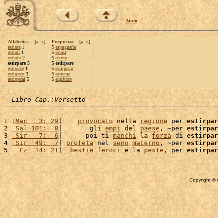
Aiuto
Alfabetica
[
«
»
]
Frequenza
[
«
»
]
estinta
1
5
espugnarla
estinti
1
5
estasi
estinto
2
5
esteso
estirpare 5
5 estirpare
estirpate
1
5
estirperai
estirpato
3
5
estrema
estirperai
5
5
eupàtore
Libro Cap.:Versetto
1 
1Mac   3: 29
|    
provocato
 nella 
regione
 per 
estirpar
2 
 Sal 101:  8
|       gli 
empi
 del 
paese
, ~per 
estirpar
3 
 Sir   7:  6
|      poi ti 
manchi
 la 
forza
 di 
estirpar
4 
 Sir  49:  7
| 
profeta
 nel 
seno
materno
, ~per 
estirpar
5 
  Ez  14: 21
|  
bestie
feroci
 e la 
peste
, per 
estirpar
Copyright © 