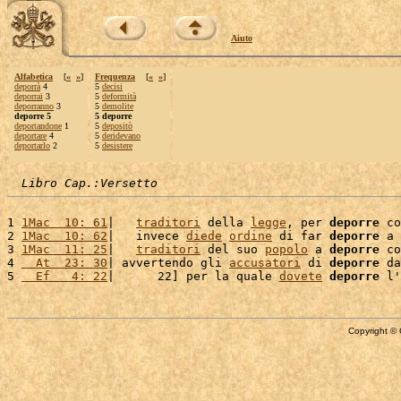
Aiuto
Alfabetica
[
«
»
]
Frequenza
[
«
»
]
deporrà
4
5
decisi
deporrai
3
5
deformità
deporranno
3
5
demolite
deporre 5
5 deporre
deportandone
1
5
depositò
deportare
4
5
deridevano
deportarlo
2
5
desistere
Libro Cap.:Versetto
1 
1Mac  10: 61
|   
traditori
 della 
legge
, per 
deporre
 co
2 
1Mac  10: 62
|   invece 
diede
ordine
 di far 
deporre
 a 
3 
1Mac  11: 25
|   
traditori
 del suo 
popolo
 a 
deporre
 co
4 
  At  23: 30
| avvertendo gli 
accusatori
 di 
deporre
 da
5 
  Ef   4: 22
|      22] per la quale 
dovete
deporre
 l'
Copyright © 