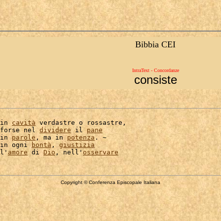
Bibbia CEI
IntraText - Concordanze
consiste
in 
cavità
 verdastre o rossastre,

forse nel 
dividere
 il 
pane
in 
parole
, ma in 
potenza
. ~

in ogni 
bontà
, 
giustizia
l'
amore
 di 
Dio
, nell'
osservare
Copyright © Conferenza Episcopale Italiana