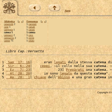
Aiuto
Alfabetica
[
«
»
]
Frequenza
[
«
»
]
catastrofe
2
5
carcerati
catat
1
5
carnali
categoria
1
5
casum
catena 5
5 catena
catenacci
2
5
cavo
catenaccio
2
5
cecità
catene
75
5
celato
Libro Cap.:Versetto
1 
 Sap  17: 16
|      eran 
legati
 dalla stessa 
catena
 di
2 
 Sir   6: 24
|    
ceppi
, ~il collo nella sua 
catena
. ~

3 
  Ez   7: 23
|             23] 
Prepàrati
 una 
catena
, ~
4 
  At  28: 20
|      io sono 
legato
 da questa 
catena
". 
5 
  Ap  20:  1
| 
chiave
 dell'
Abisso
 e una gran 
catena
 in
Copyright © 