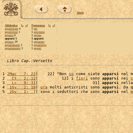
Aiuto
Alfabetica
[
«
»
]
Frequenza
[
«
»
]
apparizione
4
5
api
apparizioni
1
5
apostasia
apparsa
6
5
appaia
apparsi 5
5 apparsi
apparso
29
5
appartato
appartamenti
2
5
appartenga
appartamento
3
5
appesi
Libro Cap.:Versetto
1 
2Mac   7: 22
|    22] "Non 
so
 come siate 
apparsi
 nel m
2 
  Ct   2: 12
|          12] i 
fiori
 sono 
apparsi
 nei 
c
3 
  Lc   9: 31
|                       31] 
apparsi
 nella
4 
 1Gv   2: 18
| 
ora
 molti anticristi sono 
apparsi
. Da q
5 
 2Gv   1:  7
| sono i seduttori che sono 
apparsi
 nel 
m