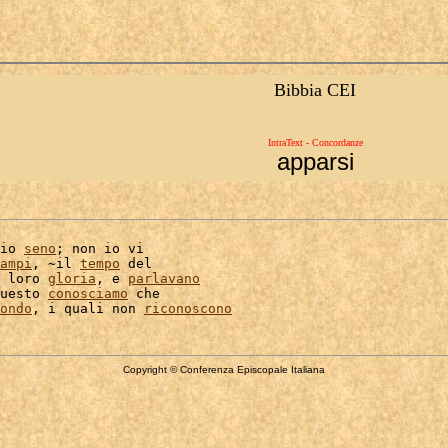
Bibbia CEI
IntraText - Concordanze
apparsi
io 
seno
; non io vi

ampi
, ~il 
tempo
 del

 loro 
gloria
, e 
parlavano
uesto 
conosciamo
 che

ondo
, i quali non 
riconoscono
Copyright © Conferenza Episcopale Italiana