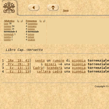
Aiuto
Alfabetica
[
«
»
]
Frequenza
[
«
»
]
torre
38
4
torneremo
torrente
94
4
torniamo
torrenti
24
4
tornino
torrenziale 4
4 torrenziale
torrenziali
1
4
tortora
torretta
2
4
torture
torrette
1
4
tosatori
Libro Cap.:Versetto
1 
 1Re  18: 41
|  
sento
 un 
rumore
 di 
pioggia
torrenziale
2 
 Prv  28:  3
|     i 
miseri
 ~è una 
pioggia
torrenziale
3 
  Ez  13: 11
| 
Cadrà
! 
Scenderà
 una 
pioggia
torrenziale
4 
  Ez  13: 13
|   
collera
cadrà
 una 
pioggia
torrenziale
Copyright © 