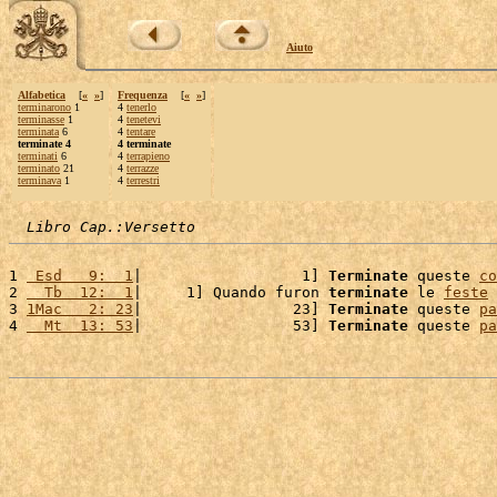
Aiuto
Alfabetica
[
«
»
]
Frequenza
[
«
»
]
terminarono
1
4
tenerlo
terminasse
1
4
tenetevi
terminata
6
4
tentare
terminate 4
4 terminate
terminati
6
4
terrapieno
terminato
21
4
terrazze
terminava
1
4
terrestri
Libro Cap.:Versetto
1 
 Esd   9:  1
|                  1] 
Terminate
 queste 
co
2 
  Tb  12:  1
|     1] Quando furon 
terminate
 le 
feste
3 
1Mac   2: 23
|                 23] 
Terminate
 queste 
pa
4 
  Mt  13: 53
|                 53] 
Terminate
 queste 
pa