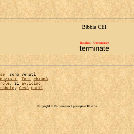
Bibbia CEI
IntraText - Concordanze
terminate
se
, sono venuti

nuziali
, 
Tobi
chiamò
role
, si 
avvicinò
rabole
, 
Gesù
partì
Copyright © Conferenza Episcopale Italiana