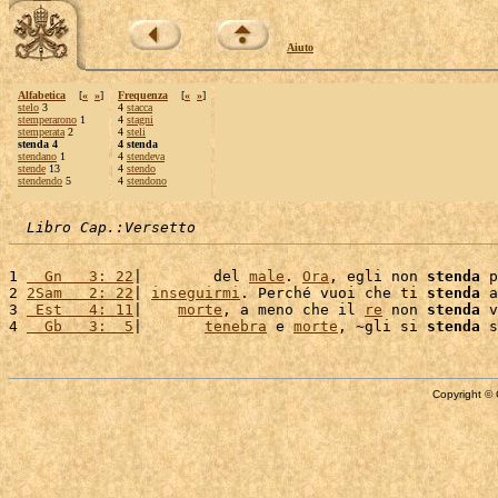
Aiuto
Alfabetica
[
«
»
]
Frequenza
[
«
»
]
stelo
3
4
stacca
stemperarono
1
4
stagni
stemperata
2
4
steli
stenda 4
4 stenda
stendano
1
4
stendeva
stende
13
4
stendo
stendendo
5
4
stendono
Libro Cap.:Versetto
1 
  Gn   3: 22
|        del 
male
. 
Ora
, egli non 
stenda
 p
2 
2Sam   2: 22
| 
inseguirmi
. Perché vuoi che ti 
stenda
 a
3 
 Est   4: 11
|    
morte
, a meno che il 
re
 non 
stenda
 v
4 
  Gb   3:  5
|       
tenebra
 e 
morte
, ~gli si 
stenda
 s
Copyright © 