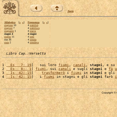
Aiuto
Alfabetica
[
«
»
]
Frequenza
[
«
»
]
stagione
10
4
stabilirà
stagioni
7
4
stabilisca
stagnante
1
4
stacca
stagni 4
4 stagni
stagno
11
4
steli
stai 36
4
stenda
staia
2
4
stendeva
Libro Cap.:Versetto
1 
  Es   7: 19
|   sui loro 
fiumi
, 
canali
, 
stagni
, e su 
2 
  Es   8:  1
| 
fiumi
, sui 
canali
 e sugli 
stagni
 e 
fà
u
3 
  Is  42: 15
|    
trasformerò
 i 
fiumi
 in 
stagni
 e gli 
4 
  Is  42: 15
|   i 
fiumi
 in stagni e gli 
stagni
 farò 
i
Copyright © 