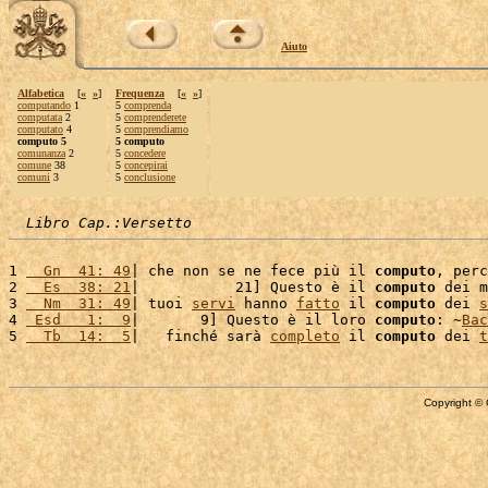
Aiuto
Alfabetica
[
«
»
]
Frequenza
[
«
»
]
computando
1
5
comprenda
computata
2
5
comprenderete
computato
4
5
comprendiamo
computo 5
5 computo
comunanza
2
5
concedere
comune
38
5
concepirai
comuni
3
5
conclusione
Libro Cap.:Versetto
1 
  Gn  41: 49
| che non se ne fece più il 
computo
, perc
2 
  Es  38: 21
|           21] Questo è il 
computo
 dei m
3 
  Nm  31: 49
| tuoi 
servi
 hanno 
fatto
 il 
computo
 dei 
s
4 
 Esd   1:  9
|       9] Questo è il loro 
computo
: ~
Bac
5 
  Tb  14:  5
|   finché sarà 
completo
 il 
computo
 dei 
t
Copyright © 