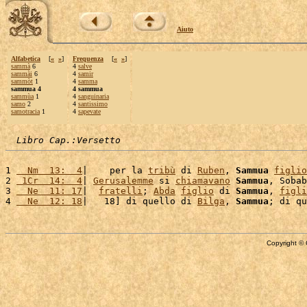
Aiuto
Alfabetica
[
«
»
]
Frequenza
[
«
»
]
sammà
6
4
salve
sammài
6
4
samir
sammòt
1
4
samma
sammua 4
4 sammua
sammùa
1
4
sanguinaria
samo
2
4
santissimo
samotracia
1
4
sapevate
Libro Cap.:Versetto
1 
  Nm  13:  4
|    per la 
tribù
 di 
Ruben
, 
Sammua
figlio
2 
 1Cr  14:  4
| 
Gerusalemme
 si 
chiamavano
Sammua
, Sobab
3 
  Ne  11: 17
|  
fratelli
; 
Abda
figlio
 di 
Sammua
, 
figli
4 
  Ne  12: 18
|   18] di quello di 
Bilga
, 
Sammua
; di qu
Copyright © 