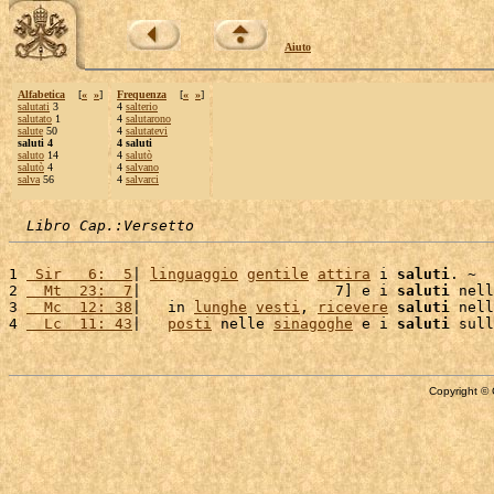
Aiuto
Alfabetica
[
«
»
]
Frequenza
[
«
»
]
salutati
3
4
salterio
salutato
1
4
salutarono
salute
50
4
salutatevi
saluti 4
4 saluti
saluto
14
4
salutò
salutò
4
4
salvano
salva
56
4
salvarci
Libro Cap.:Versetto
1 
 Sir   6:  5
| 
linguaggio
gentile
attira
 i 
saluti
. ~

2 
  Mt  23:  7
|                      7] e i 
saluti
 nell
3 
  Mc  12: 38
|   in 
lunghe
vesti
, 
ricevere
saluti
 nell
4 
  Lc  11: 43
|   
posti
 nelle 
sinagoghe
 e i 
saluti
 sull
Copyright © 