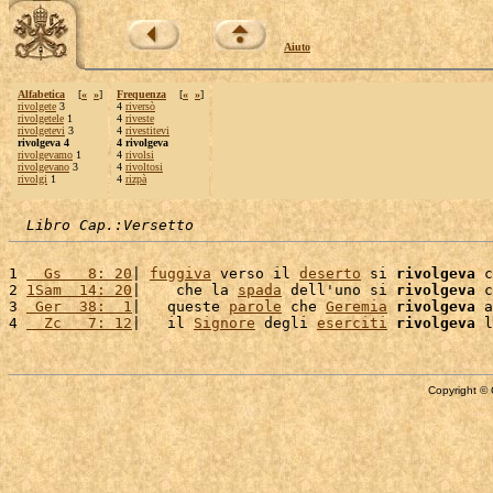
Aiuto
Alfabetica
[
«
»
]
Frequenza
[
«
»
]
rivolgete
3
4
riversò
rivolgetele
1
4
riveste
rivolgetevi
3
4
rivestitevi
rivolgeva 4
4 rivolgeva
rivolgevamo
1
4
rivolsi
rivolgevano
3
4
rivoltosi
rivolgi
1
4
rizpà
Libro Cap.:Versetto
1 
  Gs   8: 20
| 
fuggiva
 verso il 
deserto
 si 
rivolgeva
 c
2 
1Sam  14: 20
|    che la 
spada
 dell'uno si 
rivolgeva
 c
3 
 Ger  38:  1
|   queste 
parole
 che 
Geremia
rivolgeva
 a
4 
  Zc   7: 12
|   il 
Signore
 degli 
eserciti
rivolgeva
 l
Copyright © 