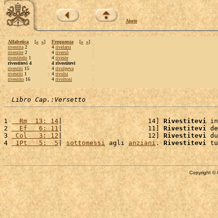
Aiuto
Alfabetica
[
«
»
]
Frequenza
[
«
»
]
rivestita
2
4
rivelarsi
rivestite
2
4
riversò
rivestitelo
1
4
riveste
rivestitevi 4
4 rivestitevi
rivestiti
15
4
rivolgeva
rivèstiti
1
4
rivolsi
rivestito
16
4
rivoltosi
Libro Cap.:Versetto
1 
  Rm  13: 14
|                      14] 
Rivestitevi
 in
2 
  Ef   6: 11
|                      11] 
Rivestitevi
 de
3 
 Col   3: 12
|                      12] 
Rivestitevi
 du
4 
 1Pt   5:  5
| 
sottomessi
 agli 
anziani
. 
Rivestitevi
 tu
Copyright © 