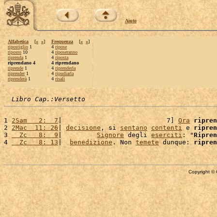
Aiuto
Alfabetica
[
«
»
]
Frequenza
[
«
»
]
ripostiglio
1
4
ripose
riposto
10
4
riposeranno
riprenda
1
4
riposta
riprendano 4
4 riprendano
riprende
1
4
riprenderla
riprender
1
4
ripudiarla
riprenderà
1
4
risalì
Libro Cap.:Versetto
1 
2Sam   2:  7
|                           7] 
Ora
ripren
2 
2Mac  11: 26
| 
decisione
, si 
sentano
contenti
 e 
ripren
3 
  Zc   8:  9
|         
Signore
 degli 
eserciti
: "
Ripren
4 
  Zc   8: 13
|  
benedizione
. Non 
temete
 dunque: 
ripren
Copyright © 