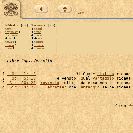
Aiuto
Alfabetica
[
«
»
]
Frequenza
[
«
»
]
ricamo
4
4
rialzerò
ricapitolare
1
4
ricade
ricaricarono
1
4
ricamo
ricava 4
4 ricava
ricavato
1
4
ricercate
ricaverà
2
4
riceverai
ricavo
1
4
riceverne
Libro Cap.:Versetto
1 
  Qo   1:  3
|                3] Quale 
utilità
ricava
 
2 
  Qo   5: 15
|        è venuto. Qual 
vantaggio
ricava
 
3 
 Sir  30: 23
| 
rovinato
 molti, ~da essa non si 
ricava
 
4 
 Sir  34: 23
|    
abbatte
: che 
vantaggio
 se ne 
ricava
 
Copyright © 