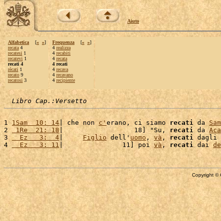
Aiuto
Alfabetica
[
«
»
]
Frequenza
[
«
»
]
recata
4
4
realizza
recatesi
1
4
recabiti
recatevi
1
4
recata
recati 4
4 recati
rècati
1
4
recava
recato
9
4
recavano
recatosi
3
4
recipiente
Libro Cap.:Versetto
1 
1Sam  10: 14
| che non 
c'
erano, ci siamo 
recati
 da 
Sam
2 
 1Re  21: 18
|                  18] "Su, 
recati
 da 
Aca
3 
  Ez   3:  4
|     
Figlio
 dell'
uomo
, 
và
, 
recati
 dagli 
4 
  Ez   3: 11
|               11] poi 
và
, 
recati
 dai 
de
Copyright © 