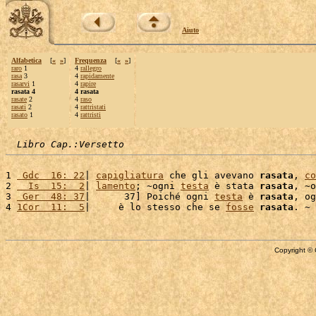
Aiuto
Alfabetica
[
«
»
]
Frequenza
[
«
»
]
raro
1
4
rallegro
rasa
3
4
rapidamente
rasarvi
1
4
rapire
rasata 4
4 rasata
rasate
2
4
raso
rasati
2
4
rattristati
rasato
1
4
rattristi
Libro Cap.:Versetto
1 
 Gdc  16: 22
| 
capigliatura
 che gli avevano 
rasata
, 
co
2 
  Is  15:  2
| 
lamento
; ~ogni 
testa
 è stata 
rasata
, ~o
3 
 Ger  48: 37
|      37] Poiché ogni 
testa
 è 
rasata
, og
4 
1Cor  11:  5
|     è lo stesso che se 
fosse
rasata
Copyright © 