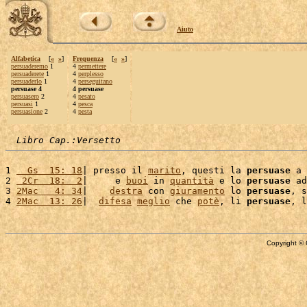
Aiuto
Alfabetica
[
«
»
]
Frequenza
[
«
»
]
persuaderemo
1
4
permettere
persuaderete
1
4
perplesso
persuaderlo
1
4
perseguitano
persuase 4
4 persuase
persuasero
2
4
pesato
persuasi
1
4
pesca
persuasione
2
4
pesta
Libro Cap.:Versetto
1 
  Gs  15: 18
| presso il 
marito
, questi la 
persuase
 a 
2 
 2Cr  18:  2
|     e 
buoi
 in 
quantità
 e lo 
persuase
 ad
3 
2Mac   4: 34
|    
destra
 con 
giuramento
 lo 
persuase
, s
4 
2Mac  13: 26
|  
difesa
meglio
 che 
potè
, li 
persuase
, l
Copyright © 