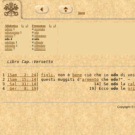
Aiuto
Alfabetica
[
«
»
]
Frequenza
[
«
»
]
odiosi
1
4
occupato
odiosissima
1
4
oda
odioso
7
4
odieranno
odo 4
4 odo
odollam
1
4
offende
odomèra
1
4
offendere
odono
7
4
offensivo
Libro Cap.:Versetto
1 
1Sam   2: 24
| 
figli
, non è 
bene
 ciò che io 
odo
 di voi
2 
1Sam  15: 14
| questi muggiti d'
armento
 che 
odo
?". ~

3 
 Sal  31: 14
|                       14] Se 
odo
 la 
cal
4 
 Ger   8: 19
|                     19] Ecco 
odo
 le 
gri
Copyright © 