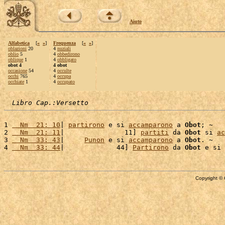
Aiuto
Alfabetica
[
«
»
]
Frequenza
[
«
»
]
oblazioni
20
4
nuziali
oblio
5
4
obbedirono
oblique
1
4
obbligato
obot 4
4 obot
occasione
54
4
occulte
occhi
765
4
occupa
occhiate
1
4
occupato
Libro Cap.:Versetto
1 
  Nm  21: 10
| 
partirono
 e si 
accamparono
 a 
Obot
; ~

2 
  Nm  21: 11
|               11] 
partiti
 da 
Obot
 si 
ac
3 
  Nm  33: 43
|     
Punon
 e si 
accamparono
 a 
Obot
. ~

4 
  Nm  33: 44
|             44] 
Partirono
 da 
Obot
 e si 
Copyright © 