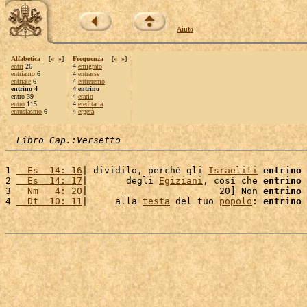
Aiuto
Alfabetica
[
«
»
]
Frequenza
[
«
»
]
entri
26
4
emigrato
entriamo
6
4
entrasse
entriate
6
4
entreremo
entrino 4
4 entrino
entro 39
4
erario
entrò
115
4
ereditaria
entusiasmo
6
4
ergerà
Libro Cap.:Versetto
1 
  Es  14: 16
| dividilo, perché gli 
Israeliti
entrino
 
2 
  Es  14: 17
|       degli 
Egiziani
, così che 
entrino
 
3 
  Nm   4: 20
|                        20] Non 
entrino
 
4 
  Dt  10: 11
|     alla 
testa
 del tuo 
popolo
: 
entrino
 