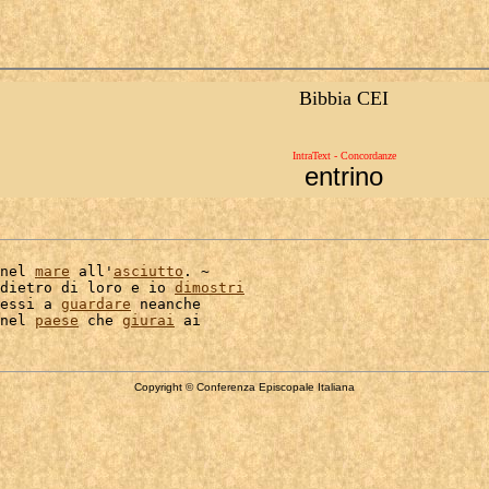
Bibbia CEI
IntraText - Concordanze
entrino
nel 
mare
 all'
asciutto
. ~

dietro di loro e io 
dimostri
essi a 
guardare
 neanche

nel 
paese
 che 
giurai
Copyright © Conferenza Episcopale Italiana