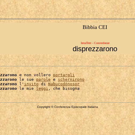
Bibbia CEI
IntraText - Concordanze
disprezzarono
zzarono
 e non vollero 
portargli
zzarono
 le sue 
parole
 e 
schernirono
zzarono
 l'
invito
 di 
Nabucodònosor
zzarono
 le mie 
leggi
Copyright © Conferenza Episcopale Italiana