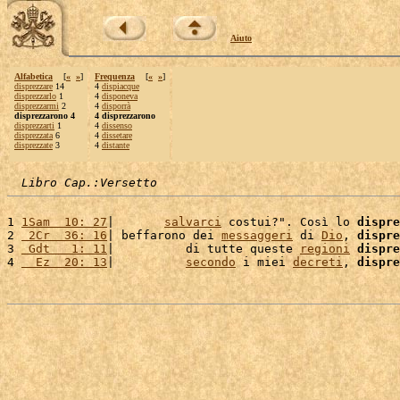
Aiuto
Alfabetica
[
«
»
]
Frequenza
[
«
»
]
disprezzare
14
4
dispiacque
disprezzarlo
1
4
disponeva
disprezzarmi
2
4
disporrà
disprezzarono 4
4 disprezzarono
disprezzarti
1
4
dissenso
disprezzata
6
4
dissetare
disprezzate
3
4
distante
Libro Cap.:Versetto
1 
1Sam  10: 27
|       
salvarci
 costui?". Così lo 
dispre
2 
 2Cr  36: 16
| beffarono dei 
messaggeri
 di 
Dio
, 
dispre
3 
 Gdt   1: 11
|          di tutte queste 
regioni
dispre
4 
  Ez  20: 13
|          
secondo
 i miei 
decreti
, 
dispre