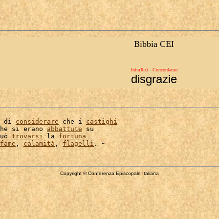
Bibbia CEI
IntraText - Concordanze
disgrazie
 di 
considerare
 che i 
castighi
he si erano 
abbattute
 su

uò 
trovarsi
 la 
fortuna
fame
, 
calamità
, 
flagelli
Copyright © Conferenza Episcopale Italiana