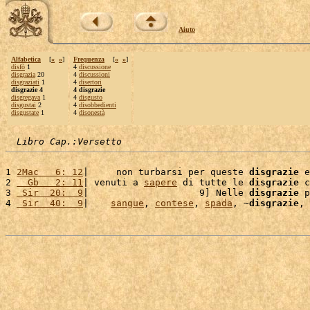
Aiuto
Alfabetica
[
«
»
]
Frequenza
[
«
»
]
disfò
1
4
discussione
disgrazia
20
4
discussioni
disgraziati
1
4
disertori
disgrazie 4
4 disgrazie
disgregava
1
4
disgusto
disgustai
2
4
disobbedienti
disgustate
1
4
disonestà
Libro Cap.:Versetto
1 
2Mac   6: 12
|     non turbarsi per queste 
disgrazie
 e
2 
  Gb   2: 11
| venuti a 
sapere
 di tutte le 
disgrazie
 c
3 
 Sir  20:  9
|                    9] Nelle 
disgrazie
 p
4 
 Sir  40:  9
|    
sangue
, 
contese
, 
spada
, ~
disgrazie
, 