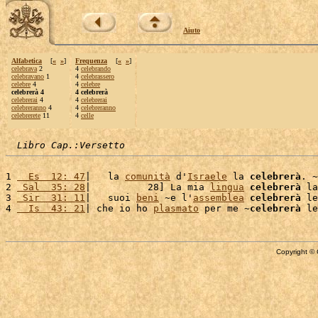
Aiuto
Alfabetica
[
«
»
]
Frequenza
[
«
»
]
celebrava
2
4
celebrando
celebravano
1
4
celebrassero
celebre
4
4
celebre
celebrerà 4
4 celebrerà
celebrerai
4
4
celebrerai
celebreranno
4
4
celebreranno
celebrerete
11
4
celle
Libro Cap.:Versetto
1 
  Es  12: 47
|   la 
comunità
 d'
Israele
 la 
celebrerà
. ~

2 
 Sal  35: 28
|          28] La mia 
lingua
celebrerà
 la
3 
 Sir  31: 11
|   suoi 
beni
 ~e l'
assemblea
celebrerà
 le
4 
  Is  43: 21
| che io ho 
plasmato
 per me ~
celebrerà
 le
Copyright © 