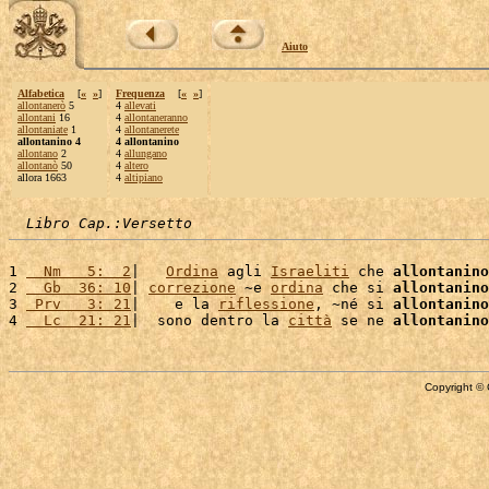
Aiuto
Alfabetica
[
«
»
]
Frequenza
[
«
»
]
allontanerò
5
4
allevati
allontani
16
4
allontaneranno
allontaniate
1
4
allontanerete
allontanino 4
4 allontanino
allontano
2
4
allungano
allontanò
50
4
altero
allora 1663
4
altipiano
Libro Cap.:Versetto
1 
  Nm   5:  2
|   
Ordina
 agli 
Israeliti
 che 
allontanino
2 
  Gb  36: 10
| 
correzione
 ~e 
ordina
 che si 
allontanino
3 
 Prv   3: 21
|    e la 
riflessione
, ~né si 
allontanino
4 
  Lc  21: 21
|  sono dentro la 
città
 se ne 
allontanino
Copyright © 