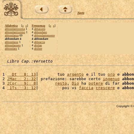
Aiuto
Alfabetica
[
«
»
]
Frequenza
[
«
»
]
abbondantissima
1
4
abbasserà
abbondantissimo
1
4
abbondano
abbondanza
69
4
abbondantemente
abbondare 4
4 abbondare
abbondasse
1
4
abbraccia
abbondassero
1
4
abidan
abbondato
1
4
abièzer
Libro Cap.:Versetto
1 
  Dt   8: 13
|        tuo 
argento
 e il tuo 
oro
 e 
abbon
2 
2Mac   2: 32
| prefazione: sarebbe certo 
ingenuo
abbon
3 
2Cor   9:  8
|       
resto
, 
Dio
 ha 
potere
 di far 
abbon
4 
 1Ts   3: 12
|          poi vi 
faccia
crescere
 e 
abbon
Copyright © 