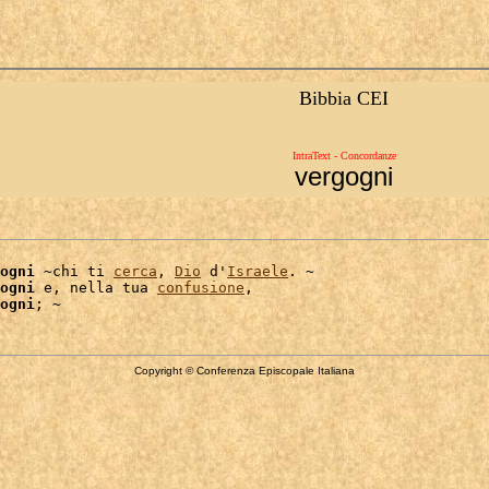
Bibbia CEI
IntraText - Concordanze
vergogni
ogni
 ~chi ti 
cerca
, 
Dio
 d'
Israele
. ~

ogni
 e, nella tua 
confusione
,

ogni
Copyright © Conferenza Episcopale Italiana