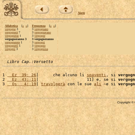
Aiuto
Alfabetica
[
«
»
]
Frequenza
[
«
»
]
vergogne
3
3
vergognano
vergognerà
7
3
vergognavano
vergognerai
1
3
vergogne
vergogneranno 3
3 vergogneranno
vergognerete
1
3
vergogni
vergognerò
1
3
vergogno
vergogni
3
3
vergognosa
Libro Cap.:Versetto
1 
  Ez  39: 26
|      che alcuno li 
spaventi
, si 
vergogn
2 
  Ez  43: 11
|                    11] e, se si 
vergogn
3 
  Os   4: 19
| 
travolgerà
 con le sue 
ali
 ~e si 
vergogn
Copyright © 