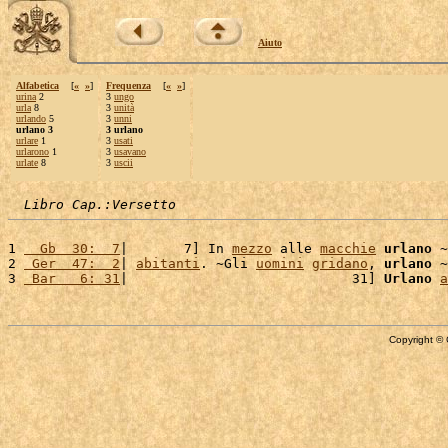
Aiuto
Alfabetica
[
«
»
]
Frequenza
[
«
»
]
urina
2
3
ungo
urla
8
3
unità
urlando
5
3
unni
urlano 3
3 urlano
urlare
1
3
usati
urlarono
1
3
usavano
urlate
8
3
uscii
Libro Cap.:Versetto
1 
  Gb  30:  7
|       7] In 
mezzo
 alle 
macchie
urlano
 ~
2 
 Ger  47:  2
| 
abitanti
. ~Gli 
uomini
gridano
, 
urlano
 ~
3 
 Bar   6: 31
|                            31] 
Urlano
a
Copyright © 