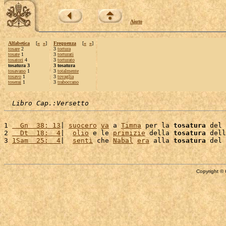
Aiuto
Alfabetica
[
«
»
]
Frequenza
[
«
»
]
tosare
2
3
tortura
tosate
1
3
torturati
tosatori
4
3
torturato
tosatura 3
3 tosatura
tosavano
1
3
totalmente
tosavo
1
3
tovaglia
toserai
1
3
traboccano
Libro Cap.:Versetto
1 
  Gn  38: 13
| 
suocero
va
 a 
Timna
 per la 
tosatura
 del 
2 
  Dt  18:  4
|  
olio
 e le 
primizie
 della 
tosatura
 dell
3 
1Sam  25:  4
|  
sentì
 che 
Nabal
era
 alla 
tosatura
 del 
Copyright © 