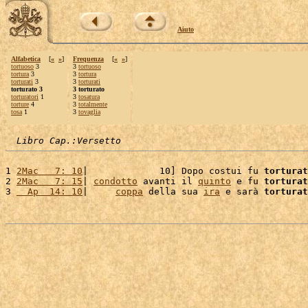
Aiuto
Alfabetica
[
«
»
]
Frequenza
[
«
»
]
tortuoso
3
3
tortuoso
tortura
3
3
tortura
torturati
3
3
torturati
torturato 3
3 torturato
torturatori
1
3
tosatura
torture
4
3
totalmente
tosa
1
3
tovaglia
Libro Cap.:Versetto
1 
2Mac   7: 10
|             10] Dopo costui fu 
torturat
2 
2Mac   7: 15
| 
condotto
 avanti il 
quinto
 e fu 
torturat
3 
  Ap  14: 10
|     
coppa
 della sua 
ira
 e sarà 
torturat