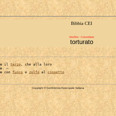
Bibbia CEI
IntraText - Concordanze
torturato
o
 il 
terzo
, che alla loro

o
. ~

o
 con 
fuoco
 e 
zolfo
 al 
cospetto
Copyright © Conferenza Episcopale Italiana