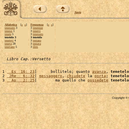
Aiuto
Alfabetica
[
«
»
]
Frequenza
[
«
»
]
tenessero
3
3
tenerezze
tenessi
1
3
tenervi
tenete
5
3
tenessero
tenetelo 3
3 tenetelo
tenetevi
4
3
tentano
teneva
28
3
tentava
tenevano
5
3
tères
Libro Cap.:Versetto
1 
  Es  16: 23
|      bollitelo; quanto 
avanza
, 
tenetelo
2 
 2Re   6: 32
| 
messaggero
, 
chiudete
 la 
porta
; 
tenetelo
3 
  Ap   2: 25
|        ma quello che 
possedete
tenetelo
Copyright © 