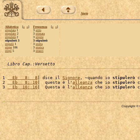
Aiuto
Alfabetica
[
«
»
]
Frequenza
[
«
»
]
stipulata
1
3
stilo
stipulato
2
3
stimata
stipulerà
2
3
stipite
stipulerò 3
3 stipulerò
stipulò
1
3
stolta
stirpe
106
3
storica
stirpi
5
3
stracci
Libro Cap.:Versetto
1 
  Eb   8:  8
| dice il 
Signore
, ~quando io 
stipulerò
 c
2 
  Eb   8: 10
|  questa è l'
alleanza
 che io 
stipulerò
 c
3 
  Eb  10: 16
|  Questa è l'
alleanza
 che io 
stipulerò
 c
Copyright © 